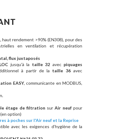
RANT
x
, haut rendement >90% (EN308), pour des
strielles en ventilation et récupération
al, flux juxtaposés
LOC
jusqu'à la
taille 32
avec
piquages
ditionnel à partir de la
taille 36
avec
lation EASY
, communicante en MODBUS,
n.
 étage de filtration
sur
Air neuf
pour
 (en option)
res à poches sur l'Air neuf et la Reprise
tible avec les exigences d’hygiène de la
UROVENT N°21.03.72