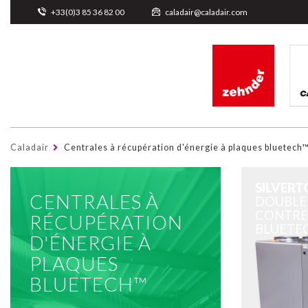
Cookies management panel
+33(0)3 85 36 82 00
caladair@caladair.com
Caladair
Centrales à récupération d'énergie à plaques bluetech
SILVERT
CENTRALES À
DOUBLE
CONTRE
RÉCUPÉRATION
BLUETE
D'ÉNERGIE À
PLAQUES
BLUETECH™