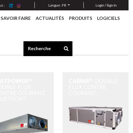
s :
Langue :
FR
Login / Sign In
SAVOIR FAIRE
ACTUALITÉS
PRODUITS
LOGICIELS
LATPOWER™
,
CARMA™
, DOUBLE
OUBLE FLUX
FLUX CONTRE
ONTRE COURANT,
COURANT
LUETECH™