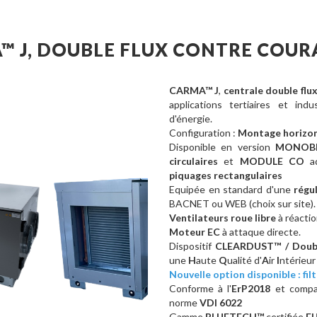
™ J, DOUBLE FLUX CONTRE COU
CARMA™ J
,
centrale double flu
applications tertiaires et indu
d'énergie.
Configuration :
Montage horizont
Disponible en version
MONOB
circulaires
et
MODULE CO
ad
piquages rectangulaires
Equipée en standard d'une
régu
BACNET ou WEB (choix sur site).
Ventilateurs roue libre
à réactio
Moteur EC
à attaque directe.
Dispositif
CLEARDUST™ / Double
une
H
aute
Q
ualité d'
A
ir
I
ntérieur
Nouvelle option disponible : filt
Conforme à l'
ErP2018
et
compa
norme
VDI 6022
Gamme
BLUETECH™
certifiée
E