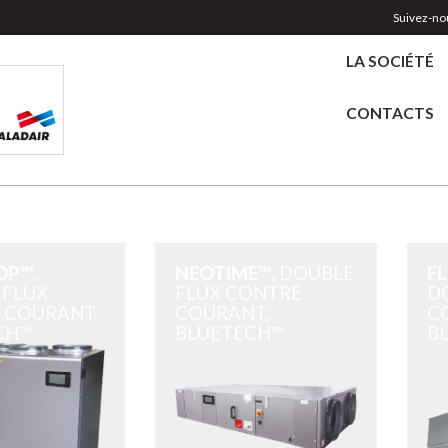
Suivez-nou
LA SOCIÉTÉ
CONTACTS
™
OP™
,
NEOTIME™
, DOUBLE
F
 FLUX
FLUX CONTRE
D
 COURANT,
COURANT,
C
CH™
BLUETECH™
B