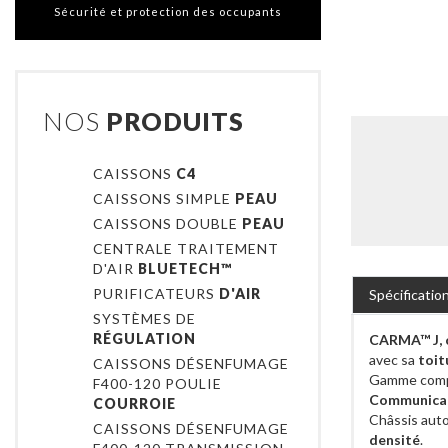
Sécurité et protection des occupants
NOS
PRODUITS
CAISSONS
C4
CAISSONS SIMPLE
PEAU
CAISSONS DOUBLE
PEAU
CENTRALE TRAITEMENT
D'AIR
BLUETECH™
PURIFICATEURS
D'AIR
Spécificatio
SYSTÈMES DE
RÉGULATION
CARMA™ J, c
avec sa
toit
CAISSONS DÉSENFUMAGE
Gamme compa
F400-120 POULIE
Communica
COURROIE
Châssis auto
CAISSONS DÉSENFUMAGE
densité
.