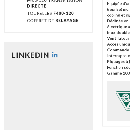
F400-120 TRANSMISSION
Equipée d’u
DIRECTE
(reprise) mo
TOURELLES
F400-120
cooling et n
COFFRET DE
RELAYAGE
Déclinée en
électrique
a
inox double
Ventilateurs
Accès uniqu
Commande t
LINKEDIN
Interrupteu
Piquages à 
Fonction
séc
Gamme 100