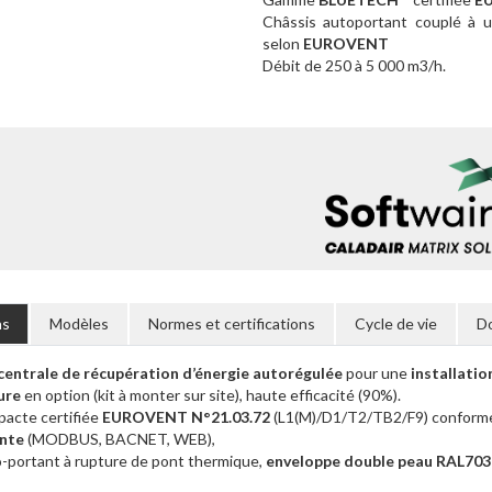
Châssis autoportant couplé à 
selon
EUROVENT
Débit de 250 à 5 000 m3/h.
ns
Modèles
Normes et certifications
Cycle de vie
D
entrale de récupération d’énergie autorégulée
pour une
installatio
ure
en option (kit à monter sur site), haute efficacité (90%).
cte certifiée
EUROVENT N°21.03.72
(L1(M)/D1/T2/TB2/F9) conforme 
nte
(MODBUS, BACNET, WEB),
-portant à rupture de pont thermique,
enveloppe double peau RAL7035