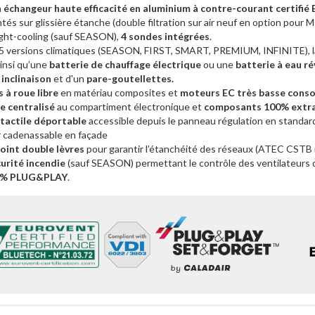
n
échangeur haute efficacité en aluminium à contre-courant certif
ntés sur glissière étanche (double filtration sur air neuf en option pou
ight-cooling (sauf SEASON),
4 sondes intégrées
.
 5 versions climatiques (SEASON, FIRST, SMART, PREMIUM, INFINITE), l
insi qu’une
batterie de chauffage électrique
ou une
batterie à eau ré
 inclinaison
et d'un
pare-goutellettes.
 à roue libre
en matériau composites et
moteurs EC très basse con
e centralisé
au compartiment électronique et
composants 100% extra
actile déportable
accessible depuis le panneau régulation en standa
r cadenassable en façade
joint double lèvres
pour garantir l’étanchéité des réseaux (ATEC CSTB
urité incendie
(sauf SEASON) permettant le contrôle des ventilateurs d
% PLUG&PLAY
.