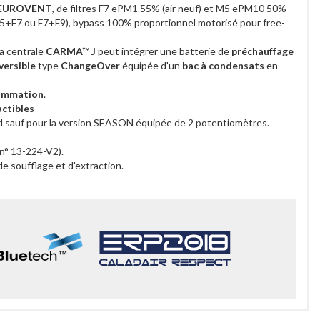
ié EUROVENT
, de filtres F7 ePM1 55% (air neuf) et M5 ePM10 50%
r M5+F7 ou F7+F9), bypass 100% proportionnel motorisé pour free-
a centrale
CARMA™ J
peut intégrer une batterie de
préchauffage
versible
type
ChangeOver
équipée d'un
bac à condensats
en
sommation
.
ctibles
rd sauf pour la version SEASON équipée de 2 potentiomètres.
 n° 13-224-V2).
e soufflage et d'extraction.