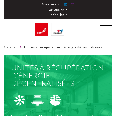
Cookies management panel
Suivez-nous :
Langue :
FR
Login / Sign In
Caladair
Unités à récupération d’énergie décentralisées
UNITÉS À RÉCUPÉRATION
D’ÉNERGIE
DÉCENTRALISÉES