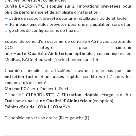
L'unité EVERSKY™Q s'appuie sur 2 innovations brevetées pour
plus de performance et de simplicité d'installation :
Cadre de support breveté pour une installation rapide et facile
Panneaux amovibles brevetés pour une manipulation sûre et un
large choix de configurations de flux d'air
Equipé, de série, d'un système de contrôle EASY avec capteur de
CO2 intégré pour maintenir
une
Haute
Qualité
d'Air
Intérieur
optimale
, communiquant en
ModBus, BACnet ou web (à sélectionner sur site)
Charnières mobiles et articulées s'ouvrant par le bas pour
un
entretien facile
et
un accès rapide
aux filtres et à tous les
composants de l'unité
Moteur EC
à entraînement direct.
Dispositif
CLEARDUST™
/
Filtration double étage
sur
Air
Frais
pour
une
Haute
Qualité
d'
Air
Intérieur
(en option).
3
Débits d'air de 100 à 1 100 m
/h
Disponible en version droite (R) et gauche (L)