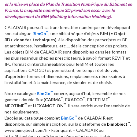
et la mise en place du Plan de Transition Numérique du Bâtiment en
France, la maquette numérique 3D prend son essor avec le
développement du BIM (Building Information Modeling).
CALADAIR poursuit sa transformation numérique en développant
™
son catalogue
BimGo
, une bibliothèque d’objets BIM
(= Objet
3D+ données techniques)
, à la disposition des prescripteurs BE
et architectes, installateurs, etc…, dès la conception des projets.
Les objets BIM de CALADAIR sont disponibles dans les formats
les plus répandus chez les prescripteurs, à savoir format REVIT et
IFC (format d’interchangeabilité pour le BIM et toutes les
applications CAO 3D) et permettent, en temps réel, de voir,
d'apprécier formes et dimensions, emplacements nécessaires à
l’installation et à la maintenance, de simuler et de choisir.
™
Notre catalogue
BimGo
couvre, aujourd’hui, l’ensemble de nos
™
™
™
gammes double flux (
CARMA
, EXAECO
, FREETIME
,
™
™
NEOTIME
et
HEXAMOTION
. Il sera enrichi avec l’ensemble de
nos équipements.
™
L’accès au catalogue complet
BimGo
de CALADAIR est
™
disponible, sur simple inscription, sur la plateforme de
bimobject
,
www.bimojbect.com/fr - Fabriquant = CALADAIR ou
http://bimobject.com/fr/product?manufacturer=caladair