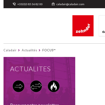
Cookies management panel
+33(0)3 85 36 82 00
caladair@caladair.com
Caladair
Actualités
FOCUS™
ACTUALITES