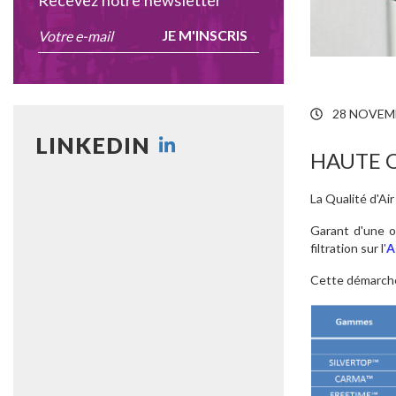
Recevez notre newsletter
JE M'INSCRIS
28 NOVEM
LINKEDIN
HAUTE Q
La Qualité d'Ai
Garant d'une 
filtration sur l
'
A
Cette démarc