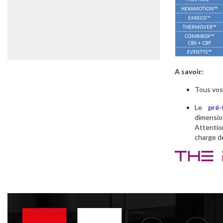
A savoir:
Tous vos 
Le
pré-
dimensi
Attentio
charge d