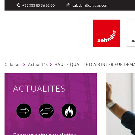
Cookies management panel
+33(0)3 85 36 82 00
caladair@caladair.com
Caladair
Actualités
HAUTE QUALITE D'AIR INTERIEUR DE
ACTUALITES