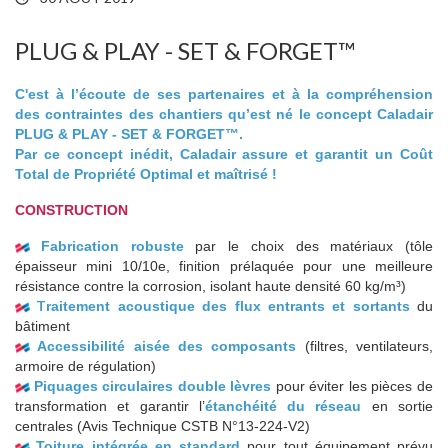
PLUG & PLAY - SET & FORGET™
C'est à l’écoute de ses partenaires et à la compréhension
des contraintes des chantiers qu’est né le concept Caladair
PLUG & PLAY - SET & FORGET™.
Par ce concept inédit, Caladair assure et garantit un Coût
Total de Propriété Optimal et maîtrisé !
CONSTRUCTION
Fabrication robuste
par le choix des matériaux (tôle
épaisseur mini 10/10e, finition prélaquée pour une meilleure
résistance contre la corrosion, isolant haute densité 60 kg/m³)
T
raitement acoustique des flux entrants et sortants
du
bâtiment
Accessibilité aisée des composants
(filtres, ventilateurs,
armoire de régulation)
Piquages circulaires double lèvres
pour éviter les pièces de
transformation et garantir l’
étanchéité du réseau
en sortie
centrales (Avis Technique CSTB N°13-224-V2)
Toiture intégrée en standard
pour tout équipement prévu