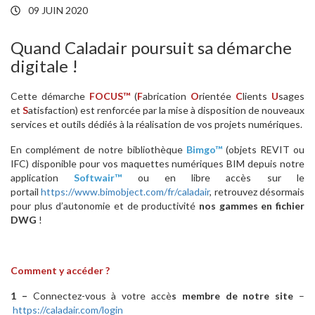
09 JUIN 2020
Quand Caladair poursuit sa démarche
digitale !
Cette démarche
FOCUS™
(
F
abrication
O
rientée
C
lients
U
sages
et
S
atisfaction) est renforcée par la mise à disposition de nouveaux
services et outils dédiés à la réalisation de vos projets numériques.
En complément de notre bibliothèque
Bimgo™
(objets REVIT ou
IFC) disponible pour vos maquettes numériques BIM depuis notre
application
Softwair™
ou en libre accès sur le
portail
https://www.bimobject.com/fr/caladair
, retrouvez désormais
pour plus d’autonomie et de productivité
nos gammes en fichier
DWG
!
Comment y accéder ?
1 –
Connectez-vous à votre accè
s membre de notre site
–
https://caladair.com/login