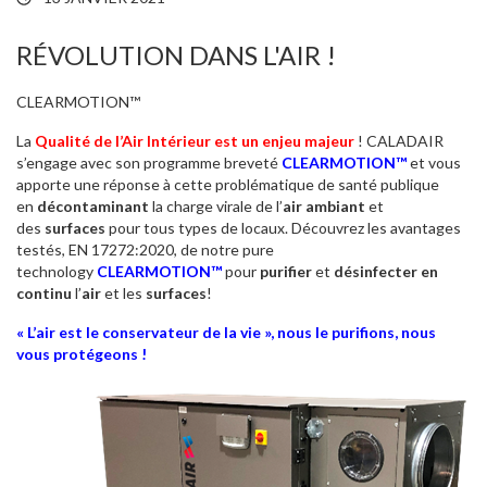
RÉVOLUTION DANS L'AIR !
CLEARMOTION™
La
Qualité de l’Air Intérieur est un enjeu majeur
! CALADAIR
s’engage avec son programme breveté
CLEARMOTION™
et vous
apporte une réponse à cette problématique de santé publique
en
décontaminant
la charge virale de l’
air ambiant
et
des
surfaces
pour tous types de locaux. Découvrez les avantages
testés, EN 17272:2020, de notre pure
technology
CLEARMOTION™
pour
purifier
et
désinfecter en
continu
l’
air
et les
surfaces
!
« L’air est le conservateur de la vie », nous le purifions, nous
vous protégeons !