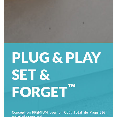
PLUG & PLAY
SET &
™
FORGET
Conception PREMIUM pour un Coût Total de Propriété
maitrisé et optimal