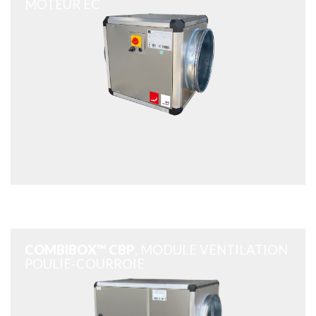
MOTEUR EC
COMBIBOX™ CBP
, MODULE VENTILATION
POULIE-COURROIE