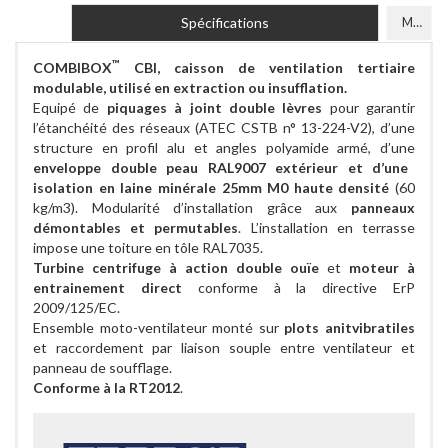
Spécifications
Modèles
™
COMBIBOX
CBI, caisson de ventilation tertiaire
modulable, utilisé en extraction ou insufflation.
Equipé de
piquages à joint double lèvres
pour garantir
l’étanchéité des réseaux (ATEC CSTB n° 13-224-V2), d’une
structure en profil alu et angles polyamide armé, d’une
enveloppe double peau RAL9007 extérieur et d’une
isolation en laine minérale 25mm M0 haute densité
(60
kg/m3). Modularité d’installation grâce aux
panneaux
démontables et permutables
. L’installation en terrasse
impose une toiture en tôle RAL7035.
Turbine centrifuge à action double ouïe
et
moteur à
entrainement direct
conforme à la directive ErP
2009/125/EC.
Ensemble moto-ventilateur monté sur
plots anitvibratiles
et raccordement par liaison souple entre ventilateur et
panneau de soufflage.
Conforme à la RT2012
.