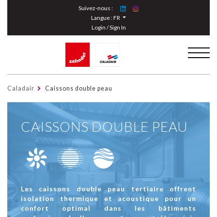
Cookies management panel
Suivez-nous :
Langue :
FR
Login / Sign In
Caladair
Caissons double peau
CAISSONS DOUBLE PEAU
Les caissons double peau tertiaire offrent
isolation thermique et acoustique pour un
confort optimal dans les bâtiments