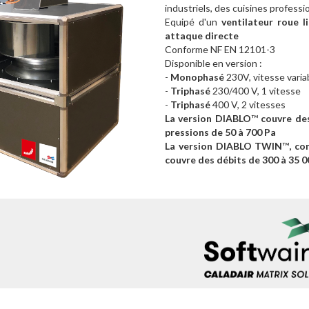
industriels, des cuisines professio
Equipé d'un
ventilateur roue l
attaque directe
Conforme NF EN 12101-3
Disponible en version :
-
Monophasé
230V, vitesse vari
-
Triphasé
230/400 V, 1 vitesse
-
Triphasé
400 V, 2 vitesses
La version DIABLO
™
couvre des
pressions de 50 à 700 Pa
La version DIABLO TWIN
™
, co
couvre des débits de 300 à 35 