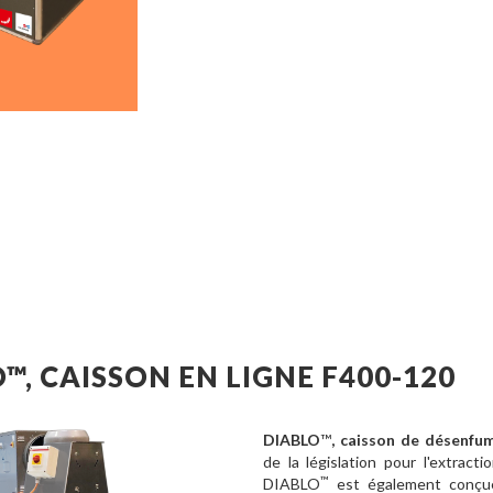
™, CAISSON EN LIGNE F400-120
DIABLO
™
, caisson de désenfu
de la législation pour l'extra
™
DIABLO
est également conçue 