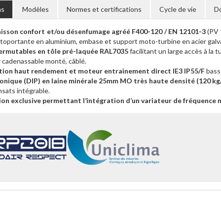
ns
Modèles
Normes et certifications
Cycle de vie
D
caisson confort et/ou désenfumage agréé F400-120 / EN 12101-3
(PV 
toportante en aluminium, embase et support moto-turbine en acier galva
ermutables en tôle pré-laquée RAL7035
facilitant un large accès à la
r cadenassable monté, câblé.
tion haut rendement et moteur entrainement direct IE3 IP55/F
bass
honique (DIP) en laine minérale 25mm MO très haute densité (120 k
sats intégrable.
n exclusive permettant l’intégration d’un variateur de fréquence m