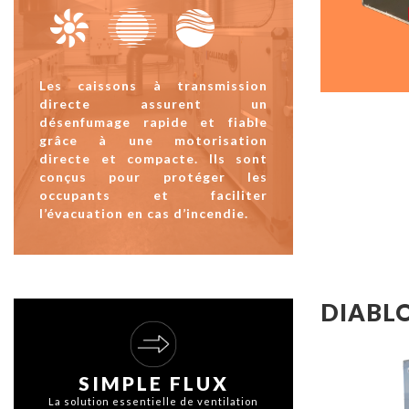
Les caissons à transmission
directe assurent un
désenfumage rapide et fiable
grâce à une motorisation
directe et compacte. Ils sont
conçus pour protéger les
occupants et faciliter
l’évacuation en cas d’incendie.
DIABLO
SIMPLE FLUX
La solution essentielle de ventilation