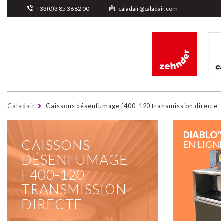
Cookies management panel
+33(0)3 85 36 82 00
caladair@caladair.com
Caladair
Caissons désenfumage f400-120 transmission directe
DIABLO
CAISSONS
EN LIGN
DÉSENFUMAGE
F400-120
TRANSMISSION
DIRECTE