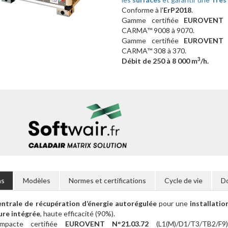
Conforme à l'
ErP2018
.
Gamme certifiée
EUROVENT N
CARMA™ 9008 à 9070.
Gamme certifiée
EUROVENT N
CARMA™ 308 à 370.
3
Débit de 250 à 8 000 m
/h.
ns
Modèles
Normes et certifications
Cycle de vie
D
trale de récupération d’énergie autorégulée
pour une
installatio
ure intégrée
, haute efficacité (90%).
pacte certifiée
EUROVENT N°21.03.72
(L1(M)/D1/T3/TB2