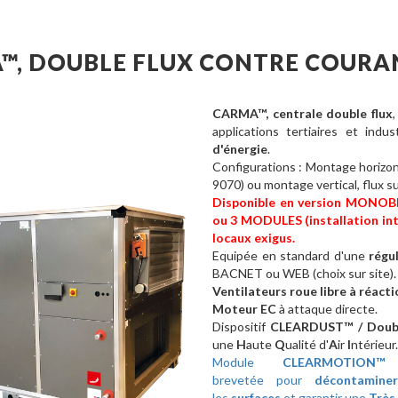
™, DOUBLE FLUX CONTRE COURA
CARMA™, centrale double flux
applications tertiaires et indu
d'énergie
.
Configurations : Montage horizon
9070) ou montage vertical, flux 
Disponible en version MONOBLO
ou 3 MODULES (installation inté
locaux exigus.
Equipée en standard d'une
régu
BACNET ou WEB (choix sur site).
Ventilateurs roue libre à réacti
Moteur EC
à attaque directe.
Dispositif
CLEARDUST™ / Double
une
H
aute
Q
ualité d'
A
ir
I
ntérieur.
Module
CLEARMOTIO
brevetée pour
décontaminer
les
surfaces
et garantir une
Très