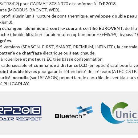
3/TB3/F9) pour CARMA™ 308 à 370 et conforme à l'
ErP2018
.
nte
(MODBUS, BACNET, WEB),
 profil aluminium à rupture de pont thermique,
enveloppe double peau 
 kg/m3).
n
échangeur aluminium à contre-courant certifié EUROVENT
, de fi
anche (double filtration sur air neuf en option pour F7+M5/F9), bypass
égrées
.
 5 versions (SEASON, FIRST, SMART, PREMIUM, INFINITE), la central
 batterie de
chauffage
électrique ou à eau chaude.
à roue libre et
moteurs EC
très basse consommation.
r cadenassable et
commande à distance LCD
(en option) sauf pour la
joint double lèvres
pour garantir l’étanchéité des réseaux (ATEC CSTB
urité incendie
(sauf SEASON) permettant le contrôle des ventilateurs d
0%
PLUG&PLAY
.