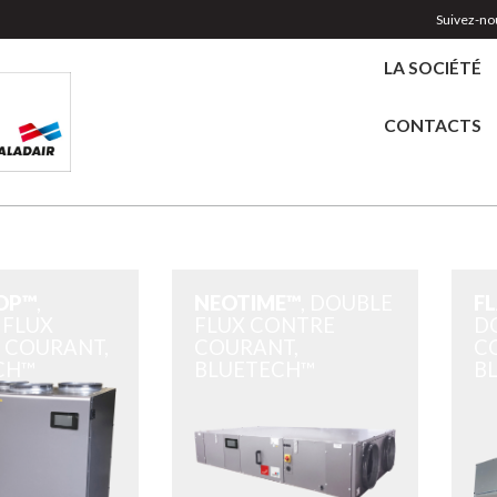
Suivez-nou
LA SOCIÉTÉ
CONTACTS
™
OP™
,
NEOTIME™
, DOUBLE
F
 FLUX
FLUX CONTRE
D
 COURANT,
COURANT,
C
CH™
BLUETECH™
B