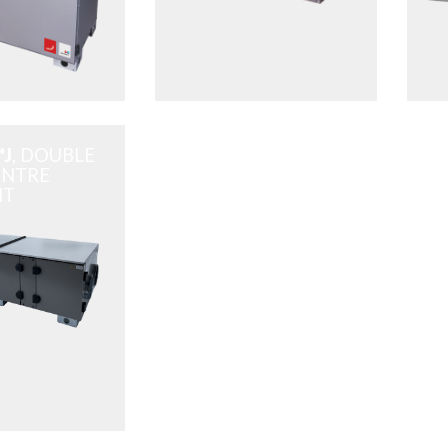
J
, DOUBLE
ONTRE
NT