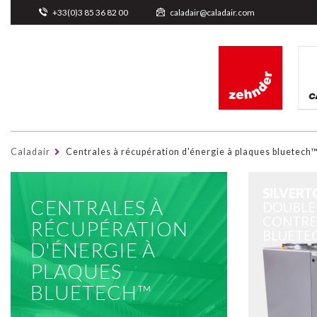
Cookies management panel
+33(0)3 85 36 82 00
caladair@caladair.com
Caladair
Centrales à récupération d'énergie à plaques bluetech
SILVERT
CENTRALES À
DOUBLE
CONTRE
RÉCUPÉRATION
BLUETE
D'ÉNERGIE À
PLAQUES
BLUETECH™