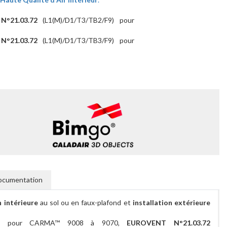
°21.03.72
(L1(M)/D1/T3/TB2/F9) pour
°21.03.72
(L1(M)/D1/T3/TB3/F9) pour
ocumentation
n intérieure
au sol ou en faux-plafond et
installation extérieure
/F9) pour CARMA™ 9008 à 9070,
EUROVENT N°21.03.72