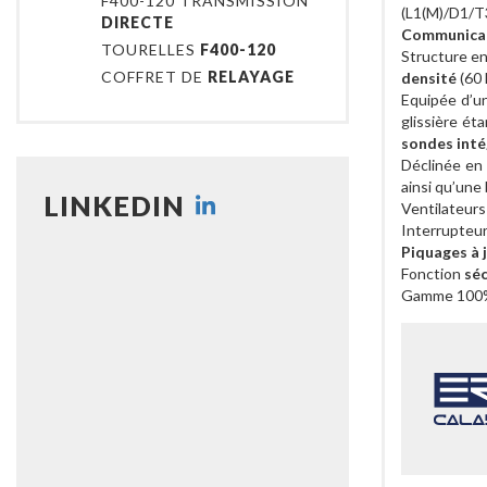
F400-120 TRANSMISSION
(L1(M)/D1/T
DIRECTE
Communica
TOURELLES
F400-120
Structure en
COFFRET DE
RELAYAGE
densité
(60
Equipée d’u
glissière ét
sondes int
Déclinée en
ainsi qu’une
LINKEDIN
Ventilateurs 
Interrupteu
Piquages à 
Fonction
séc
Gamme 10