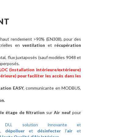
NT
, haut rendement >90% (EN308), pour des
strielles en
ventilation
et
récupération
tal, flux juxtaposés (sauf modèles 9048 et
superposés.
C (installation intérieure/extérieure)
rieure) pour faciliter les accès dans les
lation EASY
, communicante en MODBUS,
on.
 étage de filtration
sur
Air neuf
pour
N™
DU, solution innovante et
,
dépolluer
et
désinfecter
l'
air
et
 Haute Qualité d'Air Intérieur
.