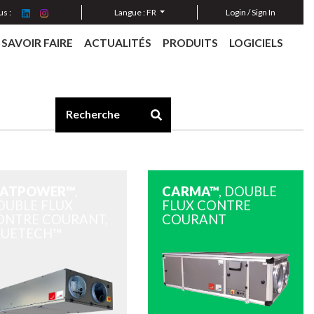
s :
Langue :
FR
Login / Sign In
SAVOIR FAIRE
ACTUALITÉS
PRODUITS
LOGICIELS
LATPOWER™
,
CARMA™
, DOUBLE
OUBLE FLUX
FLUX CONTRE
ONTRE COURANT,
COURANT
LUETECH™