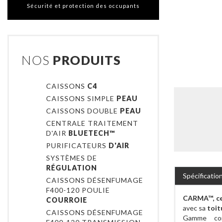
Sécurité et protection des occupants
NOS
PRODUITS
CAISSONS
C4
CAISSONS SIMPLE
PEAU
CAISSONS DOUBLE
PEAU
CENTRALE TRAITEMENT
D'AIR
BLUETECH™
PURIFICATEURS
D'AIR
SYSTÈMES DE
RÉGULATION
Spécificatio
CAISSONS DÉSENFUMAGE
F400-120 POULIE
CARMA™, cen
COURROIE
avec sa
toit
CAISSONS DÉSENFUMAGE
Gamme com