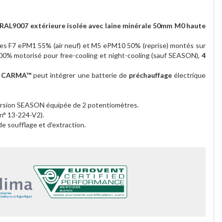
RAL9007 extérieure isolée avec laine minérale 50mm M0 haute
ltres F7 ePM1 55% (air neuf) et M5 ePM10 50% (reprise) montés sur
 100% motorisé pour free-cooling et night-cooling (sauf SEASON),
4
e
CARMA™
peut intégrer une batterie de
préchauffage
électrique
 version SEASON équipée de 2 potentiomètres.
 n° 13-224-V2).
e soufflage et d'extraction.