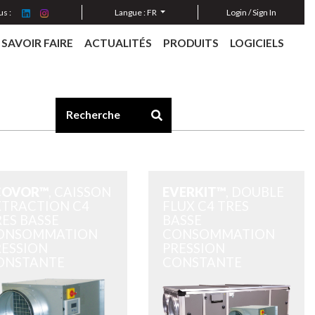
s :
Langue :
FR
Login / Sign In
SAVOIR FAIRE
ACTUALITÉS
PRODUITS
LOGICIELS
COVOR™
, CAISSON
EVERKIT™
, DOUBLE
XTRACTION C4
FLUX C4 TRES
ES BASSE
BASSE
ONSOMMATION
CONSOMMATION
RESSION
PRESSION
ONSTANTE
CONSTANTE