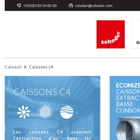
Cookies management panel
+33(0)3 85 36 82 00
caladair@caladair.com
Caladair
Caissons c4
ECONIZ
CAISSONS C4
CAISSO
EXTRAC
BASSE
CONSO
Les caissons C4 assurent
l’extraction d’air dans les