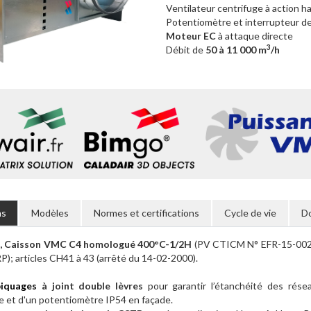
Ventilateur centrifuge à action 
Potentiomètre et interrupteur de
Moteur EC
à attaque directe
3
Débit de
50 à 11 000 m
/h
ns
Modèles
Normes et certifications
Cycle de vie
D
, Caisson VMC C4 homologué 400°C-1/2H
(PV CTICM N° EFR-15-00242
RP); articles CH41 à 43 (arrêté du 14-02-2000).
piquages
à joint double lèvres
pour garantir l’étanchéité des rés
 et d'un potentiomètre IP54 en façade.