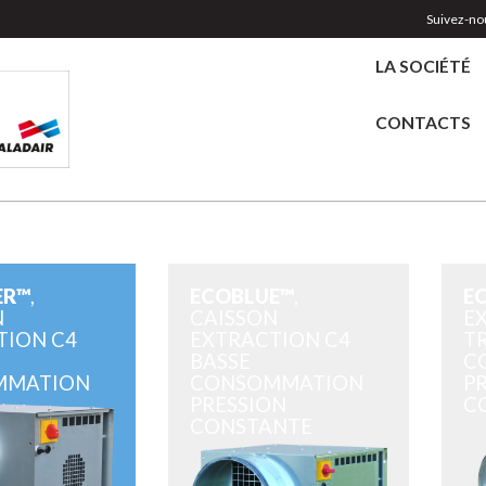
Suivez-nou
LA SOCIÉTÉ
CONTACTS
ER™
,
ECOBLUE™
,
E
N
CAISSON
E
TION C4
EXTRACTION C4
TR
BASSE
C
MMATION
CONSOMMATION
P
PRESSION
C
CONSTANTE