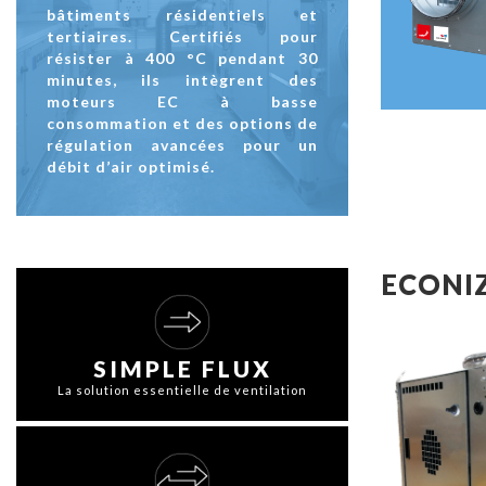
bâtiments résidentiels et
tertiaires. Certifiés pour
résister à 400 °C pendant 30
minutes, ils intègrent des
moteurs EC à basse
consommation et des options de
régulation avancées pour un
débit d’air optimisé.
ECONI
SIMPLE FLUX
La solution essentielle de ventilation