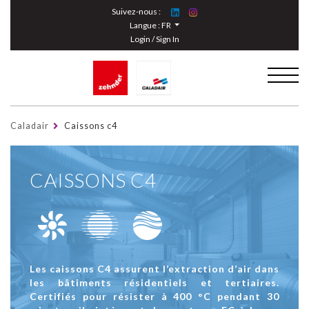
Cookies management panel
Suivez-nous :
Langue :
FR
Login / Sign In
Caladair
Caissons c4
CAISSONS C4
Les caissons C4 assurent l’extraction d’air dans
les bâtiments résidentiels et tertiaires.
Certifiés pour résister à 400 °C pendant 30