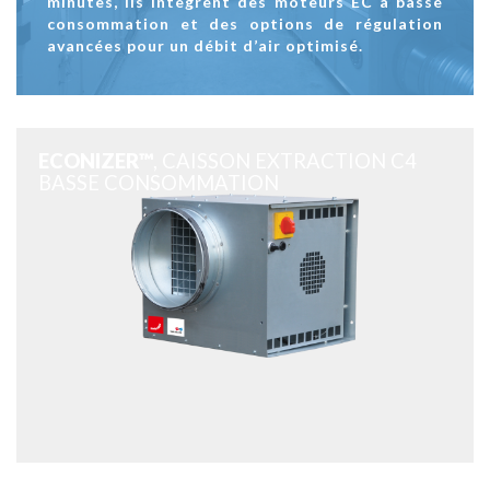
minutes, ils intègrent des moteurs EC à basse
consommation et des options de régulation
avancées pour un débit d’air optimisé.
ECONIZER™
, CAISSON EXTRACTION C4
BASSE CONSOMMATION