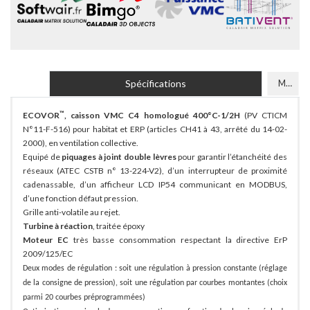
Spécifications
Modèles
™
ECOVOR
, caisson VMC C4 homologué 400°C-1/2H
(PV CTICM
N°11-F-516) pour habitat et ERP (articles CH41 à 43, arrêté du 14-02-
2000), en ventilation collective.
Equipé de
piquages à joint double lèvres
pour garantir l’étanchéité des
réseaux (ATEC CSTB n° 13-224-V2), d’un interrupteur de proximité
cadenassable, d’un afficheur LCD IP54 communicant en MODBUS,
d’une fonction défaut pression.
Grille anti-volatile au rejet.
Turbine à réaction
, traitée époxy
Moteur EC
très basse consommation respectant la directive ErP
2009/125/EC
Deux modes de régulation : soit une régulation à pression constante (réglage
de la consigne de pression), soit une régulation par courbes montantes (choix
parmi 20 courbes préprogrammées)