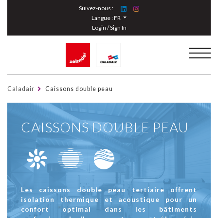
Cookies management panel
Suivez-nous :
Langue :
FR
Login / Sign In
Caladair
Caissons double peau
CAISSONS DOUBLE PEAU
Les caissons double peau tertiaire offrent
isolation thermique et acoustique pour un
confort optimal dans les bâtiments