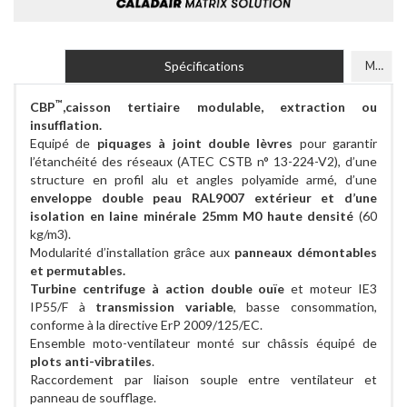
Spécifications
Modèles
™
CBP
,caisson tertiaire modulable, extraction ou
insufflation.
Equipé de
piquages à joint double lèvres
pour garantir
l’étanchéité des réseaux (ATEC CSTB n° 13-224-V2), d’une
structure en profil alu et angles polyamide armé, d’une
enveloppe double peau RAL9007 extérieur et d’une
isolation en laine minérale 25mm M0 haute densité
(60
kg/m3).
Modularité d’installation grâce aux
panneaux démontables
et permutables.
Turbine centrifuge à action double ouïe
et moteur IE3
IP55/F à
transmission variable
, basse consommation,
conforme à la directive ErP 2009/125/EC.
Ensemble moto-ventilateur monté sur châssis équipé de
plots anti-vibratiles
.
Raccordement par liaison souple entre ventilateur et
panneau de soufflage.