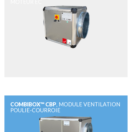
MOTEUR EC
COMBIBOX™ CBP
, MODULE VENTILATION
POULIE-COURROIE