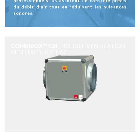
professionnels. Ils assurent un contrôle précis
du débit d’air tout en réduisant les nuisances
sonores.
COMBIBOX™ CBI
, MODULE VENTILATION
MOTEUR DIRECT AC