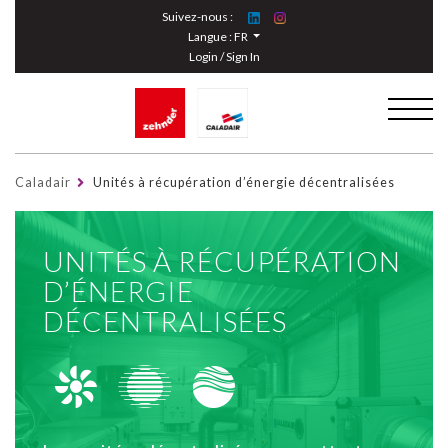
Cookies management panel
Suivez-nous :
Langue :
FR
Login / Sign In
Caladair
Unités à récupération d’énergie décentralisées
UNITÉS À RÉCUPÉRATION
D’ÉNERGIE
DÉCENTRALISÉES