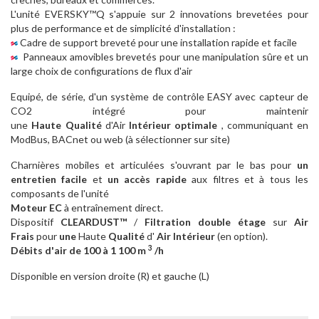
L'unité EVERSKY™Q s'appuie sur 2 innovations brevetées pour
plus de performance et de simplicité d'installation :
Cadre de support breveté pour une installation rapide et facile
Panneaux amovibles brevetés pour une manipulation sûre et un
large choix de configurations de flux d'air
Equipé, de série, d'un système de contrôle EASY avec capteur de
CO2 intégré pour maintenir
une
Haute
Qualité
d'Air
Intérieur
optimale
, communiquant en
ModBus, BACnet ou web (à sélectionner sur site)
Charnières mobiles et articulées s'ouvrant par le bas pour
un
entretien facile
et
un accès rapide
aux filtres et à tous les
composants de l'unité
Moteur EC
à entraînement direct.
Dispositif
CLEARDUST™
/
Filtration double étage
sur
Air
Frais
pour
une
Haute
Qualité
d'
Air
Intérieur
(en option).
3
Débits d'air de 100 à 1 100 m
/h
Disponible en version droite (R) et gauche (L)