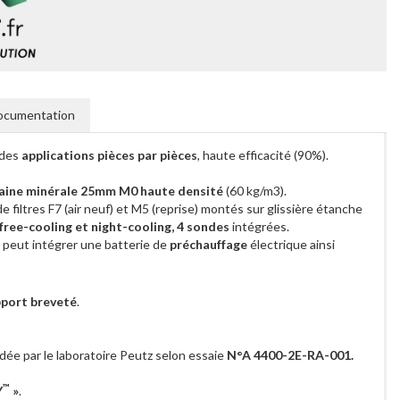
ocumentation
 des
applications pièces par pièces
, haute efficacité (90%).
laine minérale 25mm M0 haute densité
(60 kg/m3).
e filtres F7 (air neuf) et M5 (reprise) montés sur glissière étanche
free-cooling et night-cooling, 4 sondes
intégrées.
 peut intégrer une batterie de
préchauffage
électrique ainsi
pport breveté
.
idée par le laboratoire Peutz selon essaie
N°A 4400-2E-RA-001.
™
Y
»
.