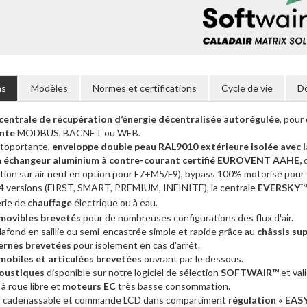
ns
Modèles
Normes et certifications
Cycle de vie
D
entrale de récupération d’énergie décentralisée autorégulée
, pour
nte
MODBUS, BACNET ou WEB.
utoportante,
enveloppe double peau RAL9010 extérieure isolée avec 
n
échangeur aluminium à contre-courant certifié EUROVENT AAHE,
d
ration sur air neuf en option pour F7+M5/F9)
, bypass 100% motorisé pour
 4 versions (FIRST, SMART, PREMIUM, INFINITE), la centrale
EVERSKY
™
erie de
chauffage
électrique ou à eau.
movibles brevetés
pour de nombreuses configurations des flux d'air.
plafond en saillie ou semi-encastrée simple et rapide grâce au
châssis su
ernes
brevetées
pour isolement en cas d'arrêt.
mobiles et articulées brevetées
ouvrant par le dessous.
oustiques
disponible sur notre logiciel de sélection
SOFTWAIR™
et val
à roue libre et
moteurs EC
très basse consommation.
r cadenassable et commande LCD dans compartiment
régulation « EAS