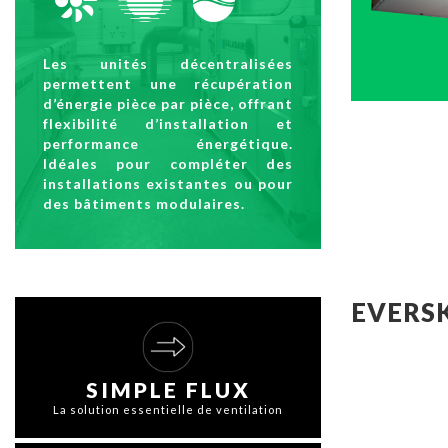
Les unités décentralisées
permettent une récupération
d’énergie pièce par pièce, offrant
flexibilité d’installation et
performance énergétique.
Idéales pour compléter des
installations existantes ou pour
des bâtiments modulaires.
EVERSK
SIMPLE FLUX
La solution essentielle de ventilation