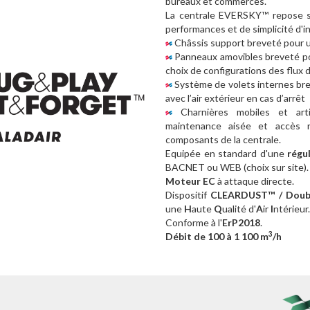
bureaux et commerces.
La centrale EVERSKY™ repose s
performances et de simplicité d'in
Châssis support breveté pour un
Panneaux amovibles breveté po
choix de configurations des flux d
Système de volets internes bre
avec l’air extérieur en cas d’arrêt
Charnières mobiles et art
maintenance aisée et accès r
composants de la centrale.
Equipée en standard d'une
régu
BACNET ou WEB (choix sur site).
Moteur EC
à attaque directe.
Dispositif
CLEARDUST™ / Double
une
H
aute
Q
ualité d'
A
ir
I
ntérieur.
Conforme à l'
ErP2018
.
3
Débit de 100 à 1 100 m
/h