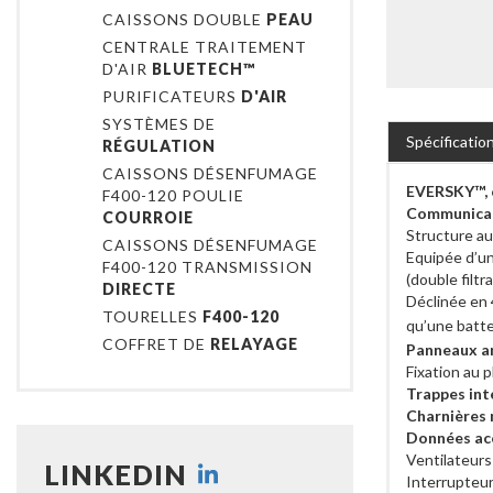
CAISSONS DOUBLE
PEAU
CENTRALE TRAITEMENT
D'AIR
BLUETECH™
PURIFICATEURS
D'AIR
SYSTÈMES DE
Spécificatio
RÉGULATION
CAISSONS DÉSENFUMAGE
EVERSKY™, c
F400-120 POULIE
Communica
COURROIE
Structure a
CAISSONS DÉSENFUMAGE
Equipée d’u
F400-120 TRANSMISSION
(double filt
DIRECTE
Déclinée en
TOURELLES
F400-120
qu’une batt
COFFRET DE
RELAYAGE
Panneaux a
Fixation au 
Trappes int
Charnières 
Données ac
Ventilateurs 
LINKEDIN
Interrupteu