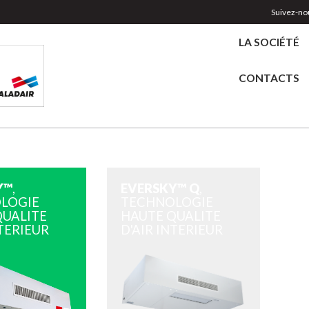
Suivez-nou
LA SOCIÉTÉ
CONTACTS
Y™
,
EVERSKY™ Q
,
LOGIE
TECHNOLOGIE
QUALITE
HAUTE QUALITE
NTERIEUR
D'AIR INTERIEUR