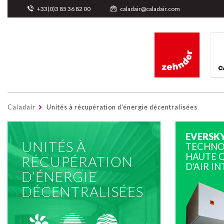
Cookies management panel
+33(0)3 85 36 82 00
caladair@caladair.com
Caladair
Unités à récupération d’énergie décentralisées
EVERSK
UNITÉS À
TECHNO
HAUTE 
RÉCUPÉRATION
D'AIR I
D’ÉNERGIE
DÉCENTRALISÉES