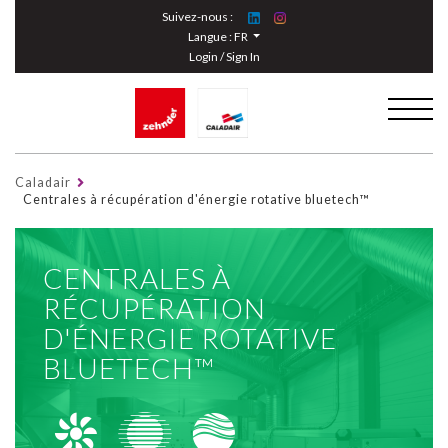
Cookies management panel
Suivez-nous :
Langue :
FR
Login / Sign In
Caladair
Centrales à récupération d'énergie rotative bluetech™
CENTRALES À
RÉCUPÉRATION
D'ÉNERGIE ROTATIVE
BLUETECH™