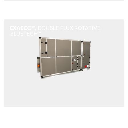
EXAECO™
, DOUBLE FLUX ROTATIVE,
BLUETECH™