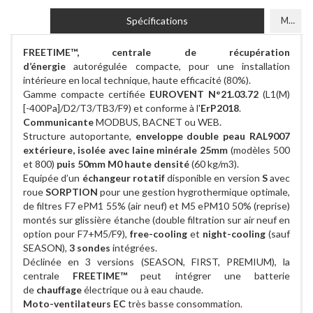
Spécifications
Modèles
FREETIME™, centrale de récupération
d’énergie
autorégulée compacte, pour une installation
intérieure en local technique, haute efficacité (80%).
Gamme compacte certifiée
EUROVENT N°21.03.72
(L1(M)
[-400Pa]/D2/T3/TB3/F9) et conforme à l'
ErP2018
.
Communicante
MODBUS, BACNET ou WEB.
Structure autoportante,
enveloppe double peau RAL9007
extérieure, isolée avec laine minérale 25mm
(modèles 500
et 800)
puis 50mm M0 haute densité
(60 kg/m3).
Equipée d’un
échangeur rotatif
disponible en version
S
avec
roue
SORPTION
pour une gestion hygrothermique optimale,
de filtres F7 ePM1 55% (air neuf) et M5 ePM10 50% (reprise)
montés sur glissière étanche (double filtration sur air neuf en
option pour F7+M5/F9),
free-cooling
et
night-cooling
(sauf
SEASON),
3 sondes
intégrées.
Déclinée en 3 versions (SEASON, FIRST, PREMIUM), la
centrale
FREETIME™
peut intégrer une batterie
de
chauffage
électrique ou à eau chaude.
Moto-ventilateurs EC
très basse consommation.