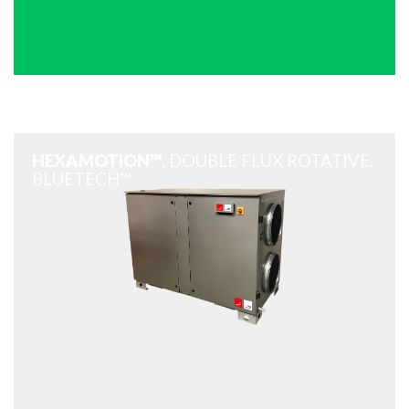
HEXAMOTION™
, DOUBLE FLUX ROTATIVE,
BLUETECH™