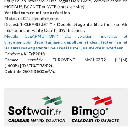
Equipée en standard d'une
régulation EASY
, communicante en
MODBUS, BACNET ou WEB (choix sur site).
Ventilateurs roue libre à réaction
.
Moteur EC
à attaque directe.
Dispositif
CLEARDUST™
/
Double étage de filtration
sur
Air
neuf
pour une
H
aute
Q
ualité d'
A
ir
I
ntérieur.
Module
CLEARMOTION™
DU, solution innovante et
brevetée pour
décontaminer
,
dépolluer
et
désinfecter
l'
air
et
les
surfaces
et garantir une
Très Haute Qualité d'Air Intérieur
.
Conforme à l’
ErP2018
.
Gamme certifiée
EUROVENT N°21.03.72 (L1(M)
[-400Pa]/D2/T3/TB3/F9)
.
3
Débit de 250 à 3 500 m
/h.