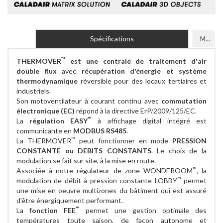
Spécifications
Modèles
™
THERMOVER
est une centrale de traitement d'air
double flux
avec
récupération d'énergie et système
thermodynamique
réversible pour des locaux tertiaires et
industriels.
Son motoventilateur à courant continu avec
commutation
électronique (EC)
répond à la directive ErP/2009/125/EC.
™
La
régulation EASY
à affichage digital intégré est
communicante en
MODBUS RS485
.
™
La THERMOVER
peut fonctionner en mode
PRESSION
CONSTANTE ou DEBITS CONSTANTS
. Le choix de la
modulation se fait sur site, à la mise en route.
™
Associée à notre régulateur de zone WONDEROOM
, la
™
modulation de débit à pression constante LOBBY
permet
une mise en oeuvre multizones du bâtiment qui est assuré
d'être énergiquement performant.
™
La
fonction FEE
permet une gestion optimale des
températures toute saison, de façon autonome et