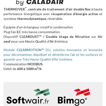
™
THERMOVER
, centrale de traitement d’air double flux
à haute
performance énergétique avec
récupération d’énergie active
et
système
thermodynamique
, réversible.
Équipée d'un échangeur rotatif à condensation
Plug Fan
EC
très basse consommation
Dispositif
CLEARDUST™ / Double étage de filtration
sur
Air
neuf
pour une
H
aute
Q
ualité d'
A
ir
I
ntérieur.
Module
CLEARMOTION™
DU, solution innovante et brevetée
pour décontaminer, dépolluer et désinfecter l'air et les surfaces et
garantir une Très Haute Qualité d'Air Intérieur.
Communication
MODBUS
.
3
Débit de
600 à 5000 m
/h