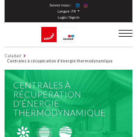
Cookies management panel
Suivez-nous :
Langue :
FR
Login / Sign In
Caladair
Centrales à récupération d’énergie thermodynamique
CENTRALES À
RÉCUPÉRATION
D’ÉNERGIE
THERMODYNAMIQUE